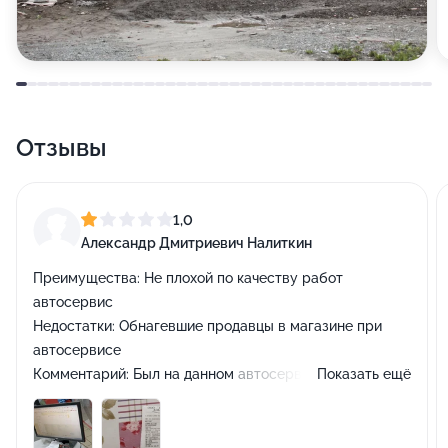
Отзывы
1,0
Александр Дмитриевич Налиткин
Преимущества:
Не плохой по качеству работ
автосервис
Недостатки:
Обнагевшие продавцы в магазине при
автосервисе
Комментарий:
Был на данном автосервисе 27.05.2024
Показать ещё
года, приехал от неизбежности по прочине
повреждения заднего левого ступичного подшипника и
невозможности сегодня экстренно попасть на сервис,